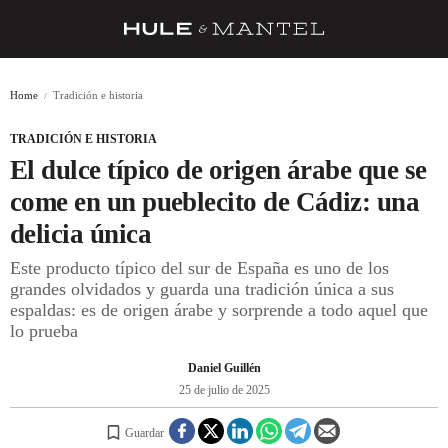
RECETAS
Home
Tradición e historia
TRUCOS
TRADICIÓN E HISTORIA
DESPENSA
El dulce típico de origen árabe que se
BARRAS Y ESTRELLAS
come en un pueblecito de Cádiz: una
delicia única
DÓNDE COMER
Este producto típico del sur de España es uno de los
ÍDOLOS DE MESAS
grandes olvidados y guarda una tradición única a sus
espaldas: es de origen árabe y sorprende a todo aquel que
CUADERNO DE VIAJE
lo prueba
TRADICIÓN
Daniel Guillén
MENÚ DEL DÍA
25 de julio de 2025
A CUCHILLO
Guardar