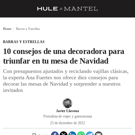
RECETAS
Home
Barras y Estrellas
TRUCOS
BARRAS Y ESTRELLAS
DESPENSA
10 consejos de una decoradora para
BARRAS Y ESTRELLAS
triunfar en tu mesa de Navidad
Con presupuestos ajustados y reciclando vajillas clásicas,
DÓNDE COMER
la experta Ana Fuertes nos ofrece diez consejos para
ÍDOLOS DE MESAS
decorar las mesas de Navidad y sorprender a nuestros
invitados
CUADERNO DE VIAJE
TRADICIÓN
Javier Llavona
Periodista de viajes y gastronomía
MENÚ DEL DÍA
23 de diciembre de 2022
A CUCHILLO