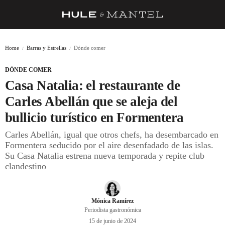
RECETAS
Home
Barras y Estrellas
Dónde comer
TRUCOS
DÓNDE COMER
DESPENSA
Casa Natalia: el restaurante de
BARRAS Y ESTRELLAS
Carles Abellán que se aleja del
bullicio turístico en Formentera
DÓNDE COMER
Carles Abellán, igual que otros chefs, ha desembarcado en
ÍDOLOS DE MESAS
Formentera seducido por el aire desenfadado de las islas.
Su Casa Natalia estrena nueva temporada y repite club
CUADERNO DE VIAJE
clandestino
TRADICIÓN
MENÚ DEL DÍA
Mónica Ramírez
Periodista gastronómica
A CUCHILLO
15 de junio de 2024