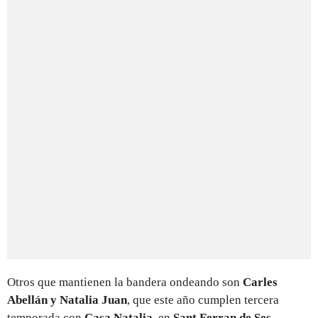
Otros que mantienen la bandera ondeando son
Carles
Abellán y Natalia Juan
, que este año cumplen tercera
temporada con
Casa Natalia
, en
Sant Ferran de Ses