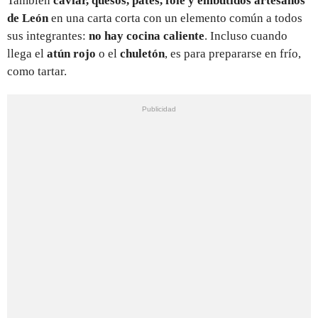
También
caviar, quesos, patés, foie y embutidos artesanos
de León
en una carta corta con un elemento común a todos
sus integrantes:
no hay cocina caliente
. Incluso cuando
llega el
atún rojo
o el
chuletón
, es para prepararse en frío,
como tartar.