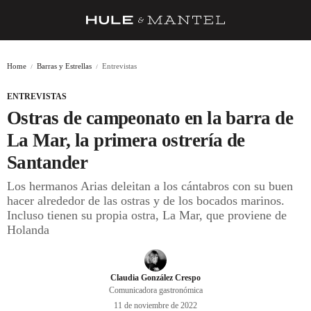
RECETAS
Home
Barras y Estrellas
Entrevistas
TRUCOS
ENTREVISTAS
DESPENSA
Ostras de campeonato en la barra de
BARRAS Y ESTRELLAS
La Mar, la primera ostrería de
Santander
DÓNDE COMER
Los hermanos Arias deleitan a los cántabros con su buen
ÍDOLOS DE MESAS
hacer alrededor de las ostras y de los bocados marinos.
Incluso tienen su propia ostra, La Mar, que proviene de
CUADERNO DE VIAJE
Holanda
TRADICIÓN
MENÚ DEL DÍA
Claudia González Crespo
Comunicadora gastronómica
A CUCHILLO
11 de noviembre de 2022