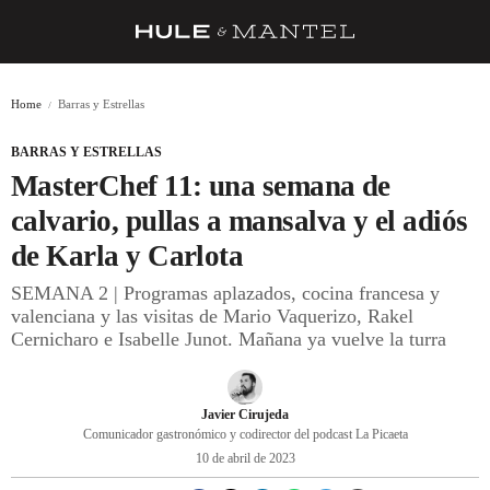
RECETAS
Home
Barras y Estrellas
TRUCOS
BARRAS Y ESTRELLAS
DESPENSA
MasterChef 11: una semana de
BARRAS Y ESTRELLAS
calvario, pullas a mansalva y el adiós
de Karla y Carlota
DÓNDE COMER
SEMANA 2 | Programas aplazados, cocina francesa y
ÍDOLOS DE MESAS
valenciana y las visitas de Mario Vaquerizo, Rakel
Cernicharo e Isabelle Junot. Mañana ya vuelve la turra
CUADERNO DE VIAJE
TRADICIÓN
Javier Cirujeda
MENÚ DEL DÍA
Comunicador gastronómico y codirector del podcast La Picaeta
10 de abril de 2023
A CUCHILLO