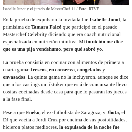
Isabelle Junot y el jurado de MasterChef 11 / Foto: RTVE
En la prueba de expulsión la invitada fue
Isabelle Junot
, la
primisima de
Tamara Falcó
que participó en el pasado
Masterchef Celebrity diciendo que era coach nutricional
especializada en nutrición intuitiva. M
i intuición me dice
que es una pija vendehumo, pero qué sabré yo
.
La prueba consistía en cocinar con alimentos de primera a
cuarta gama:
frescos
,
en conserva
,
congelados
y
envasados
. La quinta gama no la incluyeron, aunque se dice
que a los castings un tiktoker que está de concursante llevo
cositas cocinadas desde casa para que lo pasaran los jueces
a la fase final.
Pese a que
Eneko
, el ex-futbolista de Zaragoza, y
Jhota
, el
DJ que vacila a Jordi Cruz por encima de sus posibilidades,
hicieron platos mediocres,
la expulsada de la noche fue