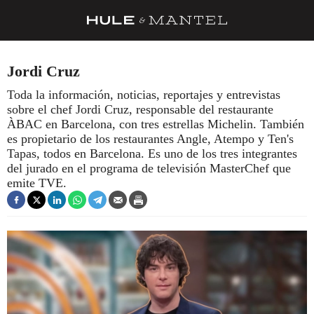
RECETAS
Jordi Cruz
TRUCOS
Toda la información, noticias, reportajes y entrevistas
sobre el chef Jordi Cruz, responsable del restaurante
DESPENSA
ÀBAC en Barcelona, con tres estrellas Michelin. También
BARRAS Y ESTRELLAS
es propietario de los restaurantes Angle, Atempo y Ten's
Tapas, todos en Barcelona. Es uno de los tres integrantes
DÓNDE COMER
del jurado en el programa de televisión MasterChef que
emite TVE.
ÍDOLOS DE MESAS
CUADERNO DE VIAJE
TRADICIÓN
MENÚ DEL DÍA
A CUCHILLO