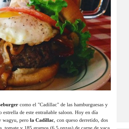
seburger
como el "Cadillac" de las hamburguesas y
o estrella de este entrañable saloon. Hoy en día
 y wagyu, pero
la Cadillac
, con queso derretido, dos
a, tomate y 185 gramos (6.5 onzas) de carne de vaca