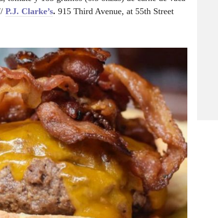
//
P.J. Clarke’s
.
915 Third Avenue, at 55th Street