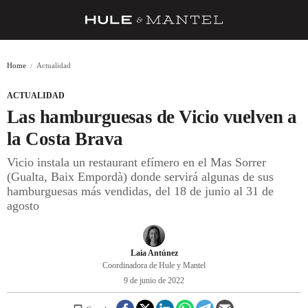
RECETAS
Home
Actualidad
TRUCOS
ACTUALIDAD
DESPENSA
Las hamburguesas de Vicio vuelven a
BARRAS Y ESTRELLAS
la Costa Brava
Vicio instala un restaurant efímero en el Mas Sorrer
DÓNDE COMER
(Gualta, Baix Empordà) donde servirá algunas de sus
ÍDOLOS DE MESAS
hamburguesas más vendidas, del 18 de junio al 31 de
agosto
CUADERNO DE VIAJE
TRADICIÓN
Laia Antúnez
Coordinadora de Hule y Mantel
MENÚ DEL DÍA
9 de junio de 2022
A CUCHILLO