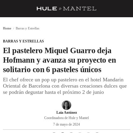
RECETAS
Home
Barras y Estrellas
TRUCOS
BARRAS Y ESTRELLAS
DESPENSA
El pastelero Miquel Guarro deja
BARRAS Y ESTRELLAS
Hofmann y avanza su proyecto en
solitario con 6 pasteles únicos
DÓNDE COMER
El chef ofrece un pop up pastelero en el hotel Mandarin
ÍDOLOS DE MESAS
Oriental de Barcelona con diversas creaciones dulces que
se podrán degustar hasta el próximo 2 de junio
CUADERNO DE VIAJE
TRADICIÓN
Laia Antúnez
MENÚ DEL DÍA
Coordinadora de Hule y Mantel
7 de mayo de 2024
A CUCHILLO