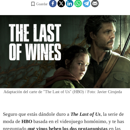
Guardar
REGISTRO
INICIAR SESIÓN
Adaptación del carte de "The Last of Us" (HBO) / Foto: Javier Cirujeda
Seguro que estás dándole duro a
The Last of Us
, la serie de
moda de
HBO
basada en el videojuego homónimo, y te has
preguntado
qué vinos beben los dos protagonistas
en las