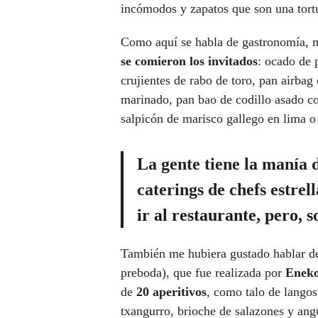
incómodos y zapatos que son una tortu
Como aquí se habla de gastronomía, m
se comieron los invitados
: ocado de 
crujientes de rabo de toro, pan airbag
marinado, pan bao de codillo asado co
salpicón de marisco gallego en lima o
L
a gente tiene la manía 
caterings de chefs estrel
ir al restaurante, pero, s
También me hubiera gustado hablar d
preboda), que fue realizada por
Eneko
de
20 aperitivos
, como talo de langost
txangurro, brioche de salazones y angu