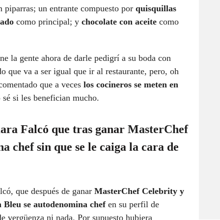
con piparras; un entrante compuesto por
quisquillas
sado
como principal; y
chocolate con aceite
como
ne la gente ahora de darle pedigrí a su boda con
o que va a ser igual que ir al restaurante, pero, oh
a comentado que a veces
los cocineros se meten en
sé si les benefician mucho.
ara Falcó que tras ganar
MasterChef
na chef
sin que se le caiga la cara de
lcó, que después de ganar
MasterChef Celebrity y
n Bleu se autodenomina chef
en su perfil de
 de vergüenza ni nada. Por supuesto hubiera