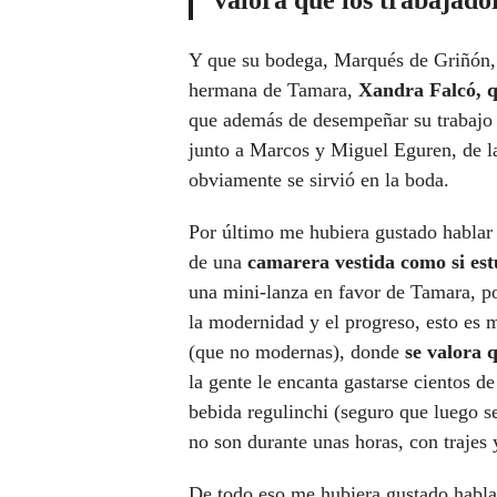
valora que los trabajado
Y que su bodega, Marqués de Griñón, s
hermana de Tamara,
Xandra Falcó, q
que además de desempeñar su trabajo 
junto a Marcos y Miguel Eguren, de l
obviamente se sirvió en la boda.
Por último me hubiera gustado hablar 
de una
camarera vestida como si est
una mini-lanza en favor de Tamara, p
la modernidad y el progreso, esto es 
(que no modernas), donde
se valora 
la gente le encanta gastarse cientos d
bebida regulinchi (seguro que luego s
no son durante unas horas, con trajes
De todo eso me hubiera gustado habla