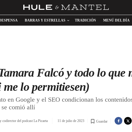
DESPENSA
BARRAS Y ESTRELLAS
TRADICIÓN
MENÚ DEL DÍA
 Tamara Falcó y todo lo que 
i me lo permitiesen)
 en Google y el SEO condicionan los contenidos 
 se comió allí
codirector del podcast La Picaeta
11 de julio de 2023
Guardar