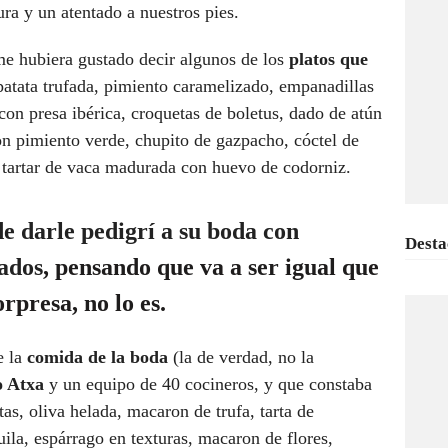
ra y un atentado a nuestros pies.
e hubiera gustado decir algunos de los
platos que
patata trufada, pimiento caramelizado, empanadillas
 con presa ibérica, croquetas de boletus, dado de atún
n pimiento verde, chupito de gazpacho, cóctel de
 tartar de vaca madurada con huevo de codorniz.
de darle pedigrí a su boda con
Desta
lados
, pensando que va a ser igual que
orpresa, no lo es.
e la
comida de la boda
(la de verdad, no la
 Atxa
y un equipo de 40 cocineros, y que constaba
as, oliva helada, macaron de trufa, tarta de
ila, espárrago en texturas, macaron de flores,