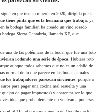
res parezcan sirvientes.
igue en pie tras su muerte en 2020, dirigida por la
ue tiene pinta que es la hermana que trabaja
, ya
en la bodega familiar, ha creado un vino rosado
a bodega Sierra Cantabria, llamado XF, que
de una de las polémicas de la boda, que fue una foto
uvieran rodando una serie de época
. Hubiera roto
orque aunque todos sabemos que no es un adalid de
más normal de lo que parece en las bodas actuales
que los trabajadores parezcan sirvientes
, porque a
e euros para pagar una cocina mal resuelta y una
e quejan de pagar impuestos) y aparentar ser lo que
 y vestidos que probablemente no vuelvan a ponerse.
r si el SEO y el posicionamiento en Google me lo