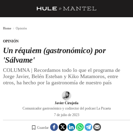
RECETAS
Home
Opinión
TRUCOS
OPINIÓN
DESPENSA
Un réquiem (gastronómico) por
BARRAS Y ESTRELLAS
'Sálvame'
COLUMNA | Recordamos todo lo que el programa de
DÓNDE COMER
Jorge Javier, Belén Esteban y Kiko Matamoros, entre
ÍDOLOS DE MESAS
otros, ha hecho por la gastronomía de nuestro país
CUADERNO DE VIAJE
Javier Cirujeda
TRADICIÓN
Comunicador gastronómico y codirector del podcast La Picaeta
7 de julio de 2023
MENÚ DEL DÍA
A CUCHILLO
Guardar