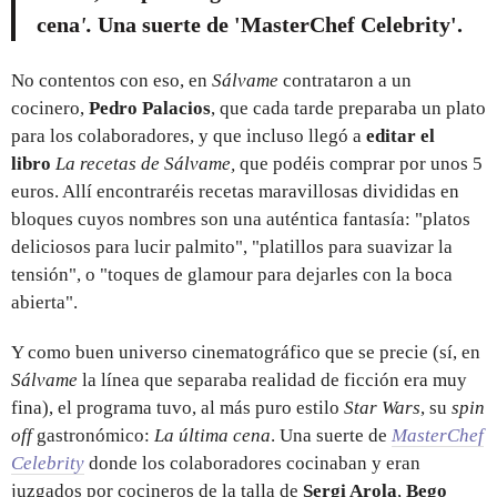
cena
'.
Una suerte de 'MasterChef Celebrity'.
No contentos con eso, en
Sálvame
contrataron a un
cocinero,
Pedro Palacios
, que cada tarde preparaba un plato
para los colaboradores, y que incluso llegó a
editar el
libro
La recetas de Sálvame,
que podéis comprar por unos 5
euros. Allí encontraréis recetas maravillosas divididas en
bloques cuyos nombres son una auténtica fantasía: "platos
deliciosos para lucir palmito", "platillos para suavizar la
tensión", o "toques de glamour para dejarles con la boca
abierta".
Y como buen universo cinematográfico que se precie (sí, en
Sálvame
la línea que separaba realidad de ficción era muy
fina), el programa tuvo, al más puro estilo
Star Wars
, su
spin
off
gastronómico:
La última cena
. Una suerte de
MasterChef
Celebrity
donde los colaboradores cocinaban y eran
juzgados por cocineros de la talla de
Sergi Arola
,
Bego