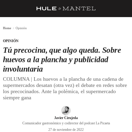
RECETAS
Home
Opinión
TRUCOS
OPINIÓN
DESPENSA
Tú precocina, que algo queda. Sobre
BARRAS Y ESTRELLAS
huevos a la plancha y publicidad
involuntaria
DÓNDE COMER
COLUMNA | Los huevos a la plancha de una cadena de
ÍDOLOS DE MESAS
supermercados desatan (otra vez) el debate en redes sobre
los precocinados. Ante la polémica, el supermercado
CUADERNO DE VIAJE
siempre gana
TRADICIÓN
MENÚ DEL DÍA
Javier Cirujeda
Comunicador gastronómico y codirector del podcast La Picaeta
A CUCHILLO
27 de noviembre de 2022