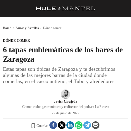
RECETAS
Home
Barras y Estrellas
Dónde comer
TRUCOS
DÓNDE COMER
DESPENSA
6 tapas emblemáticas de los bares de
BARRAS Y ESTRELLAS
Zaragoza
Estas tapas son típicas de Zaragoza y te descubrimos
DÓNDE COMER
algunas de las mejores barras de la ciudad donde
ÍDOLOS DE MESAS
comerlas, en el casco antiguo, el Tubo y alrededores
CUADERNO DE VIAJE
Javier Cirujeda
TRADICIÓN
Comunicador gastronómico y codirector del podcast La Picaeta
22 de junio de 2022
MENÚ DEL DÍA
A CUCHILLO
Guardar