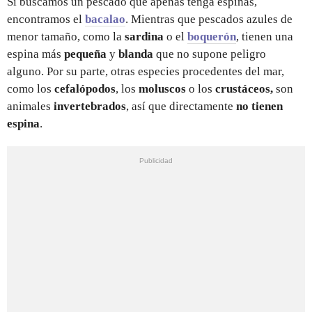
Si buscamos un pescado que apenas tenga espinas,
encontramos el
bacalao
. Mientras que pescados azules de
menor tamaño, como la
sardina
o el
boquerón
, tienen una
espina más
pequeña
y
blanda
que no supone peligro
alguno. Por su parte, otras especies procedentes del mar,
como los
cefalópodos
, los
moluscos
o los
crustáceos,
son
animales
invertebrados
, así que directamente
no tienen
espina
.