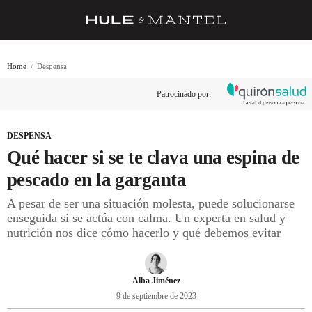
RECETAS
Home
Despensa
TRUCOS
Patrocinado por:
DESPENSA
BARRAS Y ESTRELLAS
DESPENSA
Qué hacer si se te clava una espina de
DÓNDE COMER
pescado en la garganta
ÍDOLOS DE MESAS
A pesar de ser una situación molesta, puede solucionarse
enseguida si se actúa con calma. Un experta en salud y
CUADERNO DE VIAJE
nutrición nos dice cómo hacerlo y qué debemos evitar
TRADICIÓN
MENÚ DEL DÍA
Alba Jiménez
9 de septiembre de 2023
A CUCHILLO