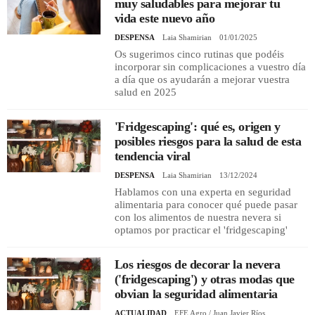
muy saludables para mejorar tu
vida este nuevo año
DESPENSA
Laia Shamirian
01/01/2025
Os sugerimos cinco rutinas que podéis
incorporar sin complicaciones a vuestro día
a día que os ayudarán a mejorar vuestra
salud en 2025
'Fridgescaping': qué es, origen y
posibles riesgos para la salud de esta
tendencia viral
DESPENSA
Laia Shamirian
13/12/2024
Hablamos con una experta en seguridad
alimentaria para conocer qué puede pasar
con los alimentos de nuestra nevera si
optamos por practicar el 'fridgescaping'
Los riesgos de decorar la nevera
('fridgescaping') y otras modas que
obvian la seguridad alimentaria
ACTUALIDAD
EFE Agro / Juan Javier Ríos