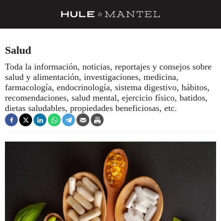
RECETAS
Salud
TRUCOS
Toda la información, noticias, reportajes y consejos sobre
salud y alimentación, investigaciones, medicina,
DESPENSA
farmacología, endocrinología, sistema digestivo, hábitos,
BARRAS Y ESTRELLAS
recomendaciones, salud mental, ejercicio físico, batidos,
dietas saludables, propiedades beneficiosas, etc.
DÓNDE COMER
ÍDOLOS DE MESAS
CUADERNO DE VIAJE
TRADICIÓN
MENÚ DEL DÍA
A CUCHILLO