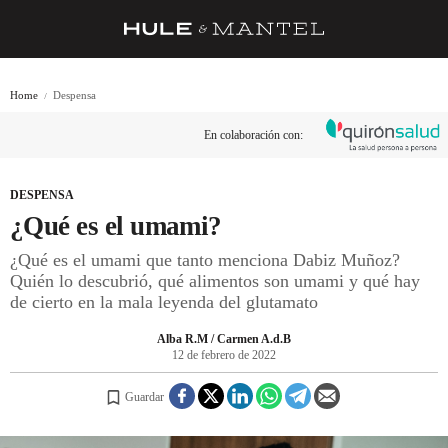
RECETAS
Home
Despensa
TRUCOS
En colaboración con:
DESPENSA
BARRAS Y ESTRELLAS
DESPENSA
¿Qué es el umami?
DÓNDE COMER
¿Qué es el umami que tanto menciona Dabiz Muñoz?
ÍDOLOS DE MESAS
Quién lo descubrió, qué alimentos son umami y qué hay
de cierto en la mala leyenda del glutamato
CUADERNO DE VIAJE
Alba R.M / Carmen A.d.B
TRADICIÓN
12 de febrero de 2022
MENÚ DEL DÍA
Guardar
A CUCHILLO