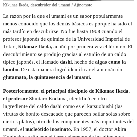
Kikunae Ikeda, descubridor del umami / Ajinomoto
La razón por la que el umami es un sabor popularmente
menos conocido que los demás básicos es porque ha sido el
más tardío en descubrirse. No fue hasta 1908 cuando el
profesor japonés de química de la Universidad Imperial de
Tokio,
Kikunae Ikeda,
acuñó por primera vez el término. El
descubrimiento se produjo gracias al estudio de un caldo
típico japonés, el llamado
dashi
, hecho de
algas como la
kombu
.
De esta manera logró identificar el aminoácido
glutamato, la quintaesencia del umami.
Posteriormente, el principal discípulo de Kikunae Ikeda,
el profesor
Shintaro Kodama, identificó en otro
ingrediente del caldo dashi como es el katsuobushi (las
virutas de bonito deseacado que parecen bailar solas sobre
ciertos platos), otro de los componentes más importantes del
umami, el
nucleótido inosinato.
En 1957, el doctor Akira
Kuninaka se dio con el tercer elemento de los alimentos