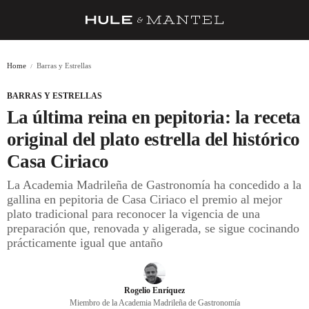
RECETAS
Home
Barras y Estrellas
TRUCOS
BARRAS Y ESTRELLAS
DESPENSA
La última reina en pepitoria: la receta
BARRAS Y ESTRELLAS
original del plato estrella del histórico
Casa Ciriaco
DÓNDE COMER
La Academia Madrileña de Gastronomía ha concedido a la
ÍDOLOS DE MESAS
gallina en pepitoria de Casa Ciriaco el premio al mejor
plato tradicional para reconocer la vigencia de una
CUADERNO DE VIAJE
preparación que, renovada y aligerada, se sigue cocinando
prácticamente igual que antaño
TRADICIÓN
MENÚ DEL DÍA
Rogelio Enríquez
A CUCHILLO
Miembro de la Academia Madrileña de Gastronomía