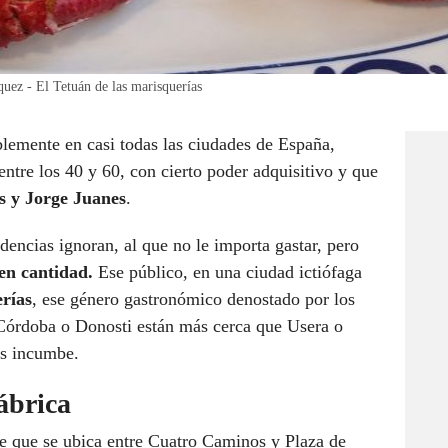
́quez - El Tetuán de las marisquerías
lemente en casi todas las ciudades de España,
tre los 40 y 60, con cierto poder adquisitivo y que
s y Jorge Juanes
.
ndencias ignoran, al que no le importa gastar, pero
en cantidad.
Ese público, en una ciudad ictiófaga
rías
, ese género gastronómico denostado por los
 Córdoba o Donosti están más cerca que Usera o
os incumbe.
ábrica
me que se ubica entre Cuatro Caminos y Plaza de