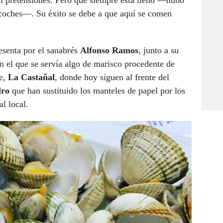
ni pretensiones. Pero que siempre está lleno —hubo
acoches—. Su éxito se debe a que aquí se comen
esenta por el sanabrés
Alfonso Ramos
, junto a su
n el que se servía algo de marisco procedente de
te,
La Castañal
, donde hoy siguen al frente del
dro
que han sustituido los manteles de papel por los
l local.