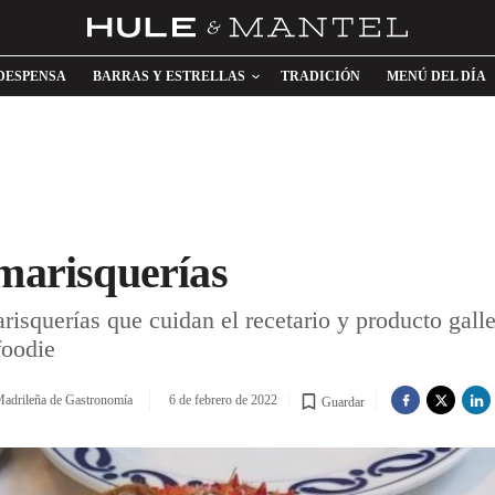
DESPENSA
BARRAS Y ESTRELLAS
TRADICIÓN
MENÚ DEL DÍA
 marisquerías
arisquerías que cuidan el recetario y producto gall
foodie
adrileña de Gastronomía
6 de febrero de 2022
Guardar