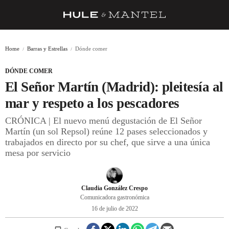
RECETAS
Home
Barras y Estrellas
Dónde comer
TRUCOS
DÓNDE COMER
DESPENSA
El Señor Martín (Madrid): pleitesía al
BARRAS Y ESTRELLAS
mar y respeto a los pescadores
CRÓNICA | El nuevo menú degustación de El Señor
DÓNDE COMER
Martín (un sol Repsol) reúne 12 pases seleccionados y
ÍDOLOS DE MESAS
trabajados en directo por su chef, que sirve a una única
mesa por servicio
CUADERNO DE VIAJE
TRADICIÓN
Claudia González Crespo
Comunicadora gastronómica
MENÚ DEL DÍA
16 de julio de 2022
A CUCHILLO