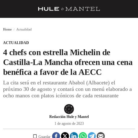
RECETAS
Home
Actualidad
TRUCOS
ACTUALIDAD
DESPENSA
4 chefs con estrella Michelin de
BARRAS Y ESTRELLAS
Castilla-La Mancha ofrecen una cena
benéfica a favor de la AECC
DÓNDE COMER
La cita será en el restaurante Ababol (Albacete) el
ÍDOLOS DE MESAS
próximo 30 de agosto y contará con un menú elaborado a
ocho manos con platos icónicos de cada restaurante
CUADERNO DE VIAJE
TRADICIÓN
Redacción Hule y Mantel
MENÚ DEL DÍA
1 de agosto de 2023
A CUCHILLO
Guardar