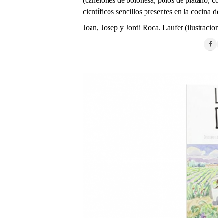
(canelones de boloñesa, polos de plátano, 
científicos sencillos presentes en la cocina d
Joan, Josep y Jordi Roca. Laufer (ilustracio