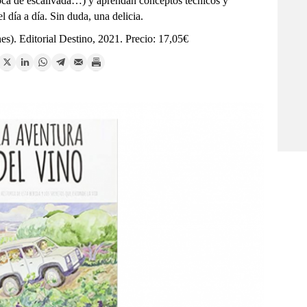
coca de escalivada…) y aprendan conceptos técnicos y
el día a día. Sin duda, una delicia.
nes). Editorial Destino, 2021. Precio: 17,05€