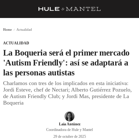
RECETAS
Home
Actualidad
TRUCOS
ACTUALIDAD
DESPENSA
La Boqueria será el primer mercado
BARRAS Y ESTRELLAS
'Autism Friendly': así se adaptará a
las personas autistas
DÓNDE COMER
Charlamos con tres de los implicados en esta iniciativa:
ÍDOLOS DE MESAS
Jordi Esteve, chef de Nectari; Alberto Gutiérrez Pozuelo,
de Autism Friendly Club; y Jordi Mas, presidente de La
CUADERNO DE VIAJE
Boqueria
TRADICIÓN
MENÚ DEL DÍA
Laia Antúnez
Coordinadora de Hule y Mantel
A CUCHILLO
29 de octubre de 2025