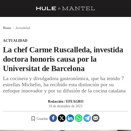
RECETAS
Home
Actualidad
TRUCOS
ACTUALIDAD
DESPENSA
La chef Carme Ruscalleda, investida
BARRAS Y ESTRELLAS
doctora honoris causa por la
Universitat de Barcelona
DÓNDE COMER
La cocinera y divulgadora gastronómica, que ha tenido 7
ÍDOLOS DE MESAS
estrellas Michelin, ha recibido esta distinción por su
enfoque innovador y por su difusión de la cocina catalana
CUADERNO DE VIAJE
Redacción / EFEAGRO
TRADICIÓN
19 de diciembre de 2023
MENÚ DEL DÍA
Guardar
A CUCHILLO