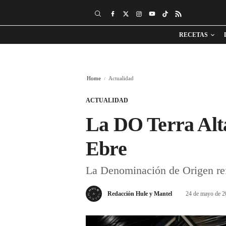
RECETAS
Home
Actualidad
ACTUALIDAD
La DO Terra Alta 
Ebre
La Denominación de Origen refu
Redacción Hule y Mantel
24 de mayo de 2