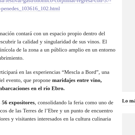
/festival-gastronomico-corpinnat-regresa-con-57-
s-penedes_103616_102.html
inación contará con un espacio propio dentro del
scubrir la calidad y singularidad de sus vinos. El
vinícola de la zona a un público amplio en un entorno
ubrimiento.
ticipará en las experiencias “Mescla a Bord”, una
del evento, que propone
maridajes entre vino,
mbarcaciones en el río Ebro.
Lo má
s
56 expositores
, consolidando la feria como uno de
icos de las Terres de l’Ebre y un punto de encuentro
ores y visitantes interesados en la cultura culinaria