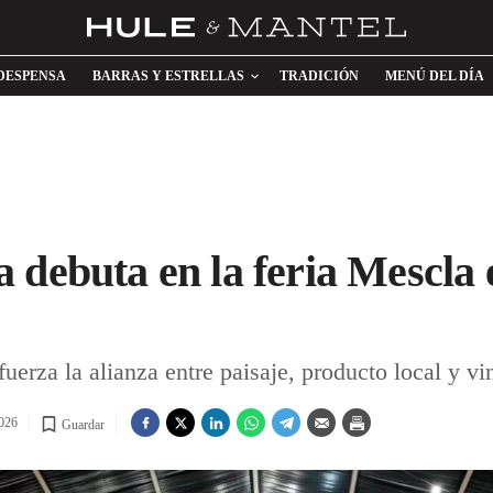
DESPENSA
BARRAS Y ESTRELLAS
TRADICIÓN
MENÚ DEL DÍA
debuta en la feria Mescla e
erza la alianza entre paisaje, producto local y vi
026
Guardar