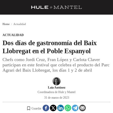
RECETAS
Home
Actualidad
TRUCOS
ACTUALIDAD
DESPENSA
Dos días de gastronomía del Baix
BARRAS Y ESTRELLAS
Llobregat en el Poble Espanyol
Chefs como Jordi Cruz, Fran López y Carlota Claver
DÓNDE COMER
participan en este festival que celebra el producto del Parc
ÍDOLOS DE MESAS
Agrari del Baix Llobregat, los días 1 y 2 de abril
CUADERNO DE VIAJE
Laia Antúnez
TRADICIÓN
Coordinadora de Hule y Mantel
31 de marzo de 2023
MENÚ DEL DÍA
A CUCHILLO
Guardar