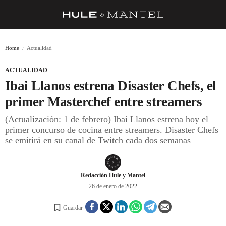
RECETAS
Home
Actualidad
TRUCOS
ACTUALIDAD
DESPENSA
Ibai Llanos estrena Disaster Chefs, el
BARRAS Y ESTRELLAS
primer Masterchef entre streamers
(Actualización: 1 de febrero) Ibai Llanos estrena hoy el
DÓNDE COMER
primer concurso de cocina entre streamers. Disaster Chefs
ÍDOLOS DE MESAS
se emitirá en su canal de Twitch cada dos semanas
CUADERNO DE VIAJE
Redacción Hule y Mantel
TRADICIÓN
26 de enero de 2022
MENÚ DEL DÍA
Guardar
A CUCHILLO