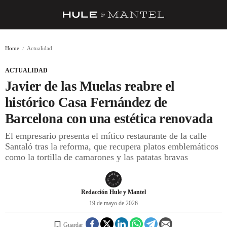
RECETAS
Home
Actualidad
TRUCOS
ACTUALIDAD
DESPENSA
Javier de las Muelas reabre el
BARRAS Y ESTRELLAS
histórico Casa Fernández de
Barcelona con una estética renovada
DÓNDE COMER
El empresario presenta el mítico restaurante de la calle
ÍDOLOS DE MESAS
Santaló tras la reforma, que recupera platos emblemáticos
como la tortilla de camarones y las patatas bravas
CUADERNO DE VIAJE
TRADICIÓN
Redacción Hule y Mantel
MENÚ DEL DÍA
19 de mayo de 2026
A CUCHILLO
Guardar