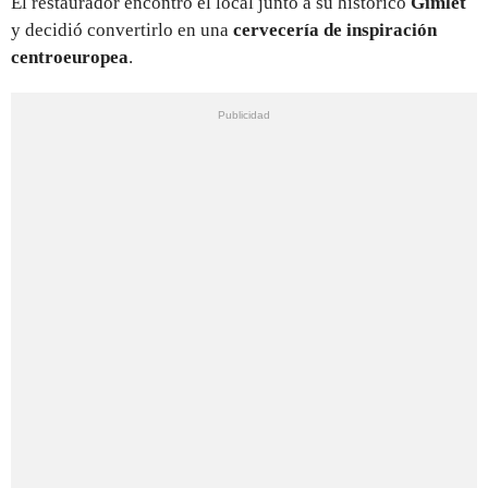
El restaurador encontró el local junto a su histórico
Gimlet
y decidió convertirlo en una
cervecería de inspiración
centroeuropea
.