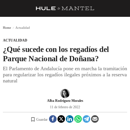
RECETAS
Home
Actualidad
TRUCOS
ACTUALIDAD
DESPENSA
¿Qué sucede con los regadíos del
BARRAS Y ESTRELLAS
Parque Nacional de Doñana?
El Parlamento de Andalucía pone en marcha la tramitación
DÓNDE COMER
para regularizar los regadíos ilegales próximos a la reserva
ÍDOLOS DE MESAS
natural
CUADERNO DE VIAJE
Alba Rodríguez Morales
TRADICIÓN
11 de febrero de 2022
MENÚ DEL DÍA
Guardar
A CUCHILLO