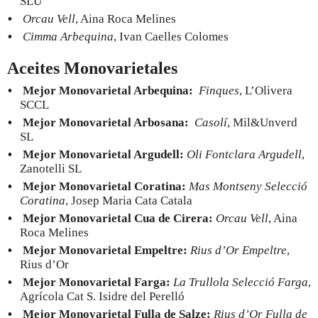
SLU
Orcau Vell
, Aina Roca Melines
Cimma Arbequina
, Ivan Caelles Colomes
Aceites Monovarietales
Mejor Monovarietal Arbequina:
Finques
, L’Olivera
SCCL
Mejor Monovarietal Arbosana:
Casolí
, Mil&Unverd
SL
Mejor Monovarietal Argudell:
Oli Fontclara Argudell
,
Zanotelli SL
Mejor Monovarietal Coratina:
Mas Montseny Selecció
Coratina
, Josep Maria Cata Catala
Mejor Monovarietal Cua de Cirera:
Orcau Vell
, Aina
Roca Melines
Mejor Monovarietal Empeltre:
Rius d’Or Empeltre
,
Rius d’Or
Mejor Monovarietal Farga:
La Trullola Selecció Farga
,
Agrícola Cat S. Isidre del Perelló
Mejor Monovarietal Fulla de Salze:
Rius d’Or Fulla de