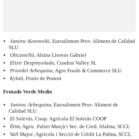
Janiroc Koroneiki
, Euroaliment Prov. Aliment de Calidad
SLU
Olicastelló
, Alsina Llorens Gabriel
Elixir Despinyolada
, Cuadrat Valley SL
Priordei Arbequina
, Agro Foods & Commerce SLU
Kylatt
, Fruits de Ponent
Frutado Verde Medio
Janiroc Arbequina
, Euroaliment Prov. Aliment de
Calidad SLU
El Soleràs
, Coop. Agrícola El Soleràs COOP
Ètim
, Agric. Falset Marçà i Sec. de Cred. Afalma, SCCL
Vall Major
, Agrícola i Secció de Crèdit La Palma, SCCL