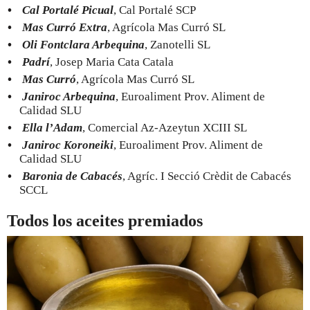
Cal Portalé Picual
, Cal Portalé SCP
Mas Curró Extra
, Agrícola Mas Curró SL
Oli Fontclara Arbequina
, Zanotelli SL
Padrí
, Josep Maria Cata Catala
Mas Curró
, Agrícola Mas Curró SL
Janiroc Arbequina
, Euroaliment Prov. Aliment de
Calidad SLU
Ella l’Adam
, Comercial Az-Azeytun XCIII SL
Janiroc Koroneiki
, Euroaliment Prov. Aliment de
Calidad SLU
Baronia de Cabacés
, Agríc. I Secció Crèdit de Cabacés
SCCL
Todos los aceites premiados