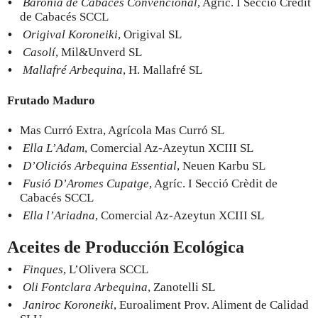
Baronia de Cabacés Convencional
, Agríc. I Secció Crèdit
de Cabacés SCCL
Origival Koroneiki
, Origival SL
Casolí
, Mil&Unverd SL
Mallafré Arbequina
, H. Mallafré SL
Frutado Maduro
Mas Curró Extra, Agrícola Mas Curró SL
Ella L’Adam
, Comercial Az-Azeytun XCIII SL
D’Oliciós Arbequina Essential
, Neuen Karbu SL
Fusió D’Aromes Cupatge
, Agríc. I Secció Crèdit de
Cabacés SCCL
Ella l’Ariadna
, Comercial Az-Azeytun XCIII SL
Aceites de Producción Ecológica
Finques
, L’Olivera SCCL
Oli Fontclara Arbequina
, Zanotelli SL
Janiroc Koroneiki
, Euroaliment Prov. Aliment de Calidad