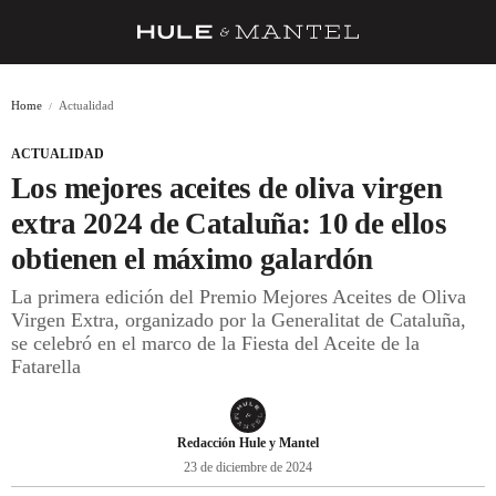
RECETAS
Home
Actualidad
TRUCOS
ACTUALIDAD
DESPENSA
Los mejores aceites de oliva virgen
BARRAS Y ESTRELLAS
extra 2024 de Cataluña: 10 de ellos
obtienen el máximo galardón
DÓNDE COMER
La primera edición del Premio Mejores Aceites de Oliva
ÍDOLOS DE MESAS
Virgen Extra, organizado por la Generalitat de Cataluña,
se celebró en el marco de la Fiesta del Aceite de la
CUADERNO DE VIAJE
Fatarella
TRADICIÓN
MENÚ DEL DÍA
Redacción Hule y Mantel
23 de diciembre de 2024
A CUCHILLO