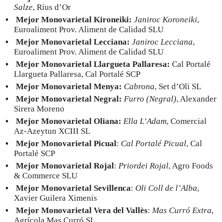
Salze
, Rius d’Or
Mejor Monovarietal Kironeiki:
Janiroc Koroneiki
,
Euroaliment Prov. Aliment de Calidad SLU
Mejor Monovarietal Lecciana:
Janiroc Lecciana
,
Euroaliment Prov. Aliment de Calidad SLU
Mejor Monovarietal Llargueta Pallaresa:
Cal Portalé
Llargueta Pallaresa, Cal Portalé SCP
Mejor Monovarietal Menya:
Cabrona
, Set d’Oli SL
Mejor Monovarietal Negral:
Furro (Negral)
, Alexander
Sirera Moreno
Mejor Monovarietal Oliana:
Ella L’Adam
, Comercial
Az-Azeytun XCIII SL
Mejor Monovarietal Picual
:
Cal Portalé Picual
, Cal
Portalé SCP
Mejor Monovarietal Rojal
:
Priordei Rojal
, Agro Foods
& Commerce SLU
Mejor Monovarietal Sevillenca
:
Oli Coll de l’Alba
,
Xavier Guilera Ximenis
Mejor Monovarietal Vera del Vallès
:
Mas Curró Extra
,
Agrícola Mas Curró SL