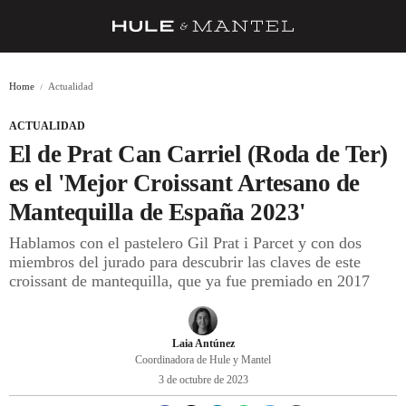
RECETAS
Home
Actualidad
TRUCOS
ACTUALIDAD
DESPENSA
El de Prat Can Carriel (Roda de Ter)
BARRAS Y ESTRELLAS
es el 'Mejor Croissant Artesano de
Mantequilla de España 2023'
DÓNDE COMER
Hablamos con el pastelero Gil Prat i Parcet y con dos
ÍDOLOS DE MESAS
miembros del jurado para descubrir las claves de este
croissant de mantequilla, que ya fue premiado en 2017
CUADERNO DE VIAJE
TRADICIÓN
Laia Antúnez
MENÚ DEL DÍA
Coordinadora de Hule y Mantel
3 de octubre de 2023
A CUCHILLO