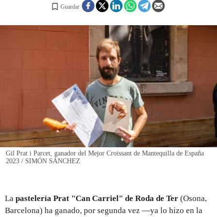
Guardar
REGISTRO
INICIAR SESIÓN
Gil Prat i Parcet, ganador del Mejor Croissant de Mantequilla de España
2023 / SIMÓN SÁNCHEZ
La
pastelería Prat "Can Carriel" de Roda de Ter
(Osona,
Barcelona) ha ganado, por segunda vez —ya lo hizo en la