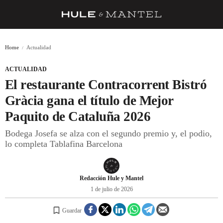
RECETAS
Home
Actualidad
TRUCOS
ACTUALIDAD
DESPENSA
El restaurante Contracorrent Bistró
BARRAS Y ESTRELLAS
Gràcia gana el título de Mejor
Paquito de Cataluña 2026
DÓNDE COMER
Bodega Josefa se alza con el segundo premio y, el podio,
ÍDOLOS DE MESAS
lo completa Tablafina Barcelona
CUADERNO DE VIAJE
TRADICIÓN
Redacción Hule y Mantel
1 de julio de 2026
MENÚ DEL DÍA
Guardar
A CUCHILLO