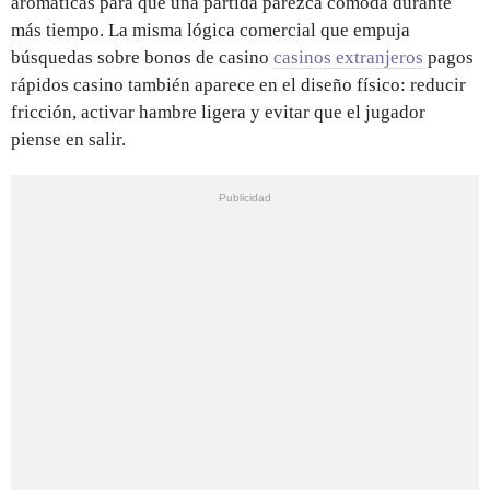
aromáticas para que una partida parezca cómoda durante
más tiempo. La misma lógica comercial que empuja
búsquedas sobre bonos de casino
casinos extranjeros
pagos
rápidos casino también aparece en el diseño físico: reducir
fricción, activar hambre ligera y evitar que el jugador
piense en salir.