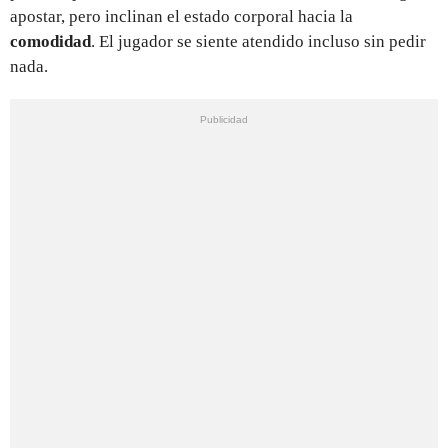
apostar, pero inclinan el estado corporal hacia la
comodidad
. El jugador se siente atendido incluso sin pedir
nada.