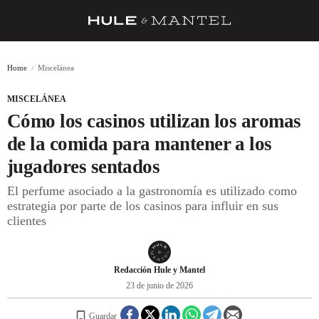
RECETAS
Home
Miscelánea
TRUCOS
MISCELÁNEA
DESPENSA
Cómo los casinos utilizan los aromas
BARRAS Y ESTRELLAS
de la comida para mantener a los
jugadores sentados
DÓNDE COMER
El perfume asociado a la gastronomía es utilizado como
ÍDOLOS DE MESAS
estrategia por parte de los casinos para influir en sus
clientes
CUADERNO DE VIAJE
TRADICIÓN
Redacción Hule y Mantel
MENÚ DEL DÍA
23 de junio de 2026
A CUCHILLO
Guardar