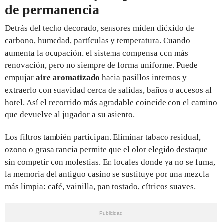
de permanencia
Detrás del techo decorado, sensores miden dióxido de
carbono, humedad, partículas y temperatura. Cuando
aumenta la ocupación, el sistema compensa con más
renovación, pero no siempre de forma uniforme. Puede
empujar
aire aromatizado
hacia pasillos internos y
extraerlo con suavidad cerca de salidas, baños o accesos al
hotel. Así el recorrido más agradable coincide con el camino
que devuelve al jugador a su asiento.
Los filtros también participan. Eliminar tabaco residual,
ozono o grasa rancia permite que el olor elegido destaque
sin competir con molestias. En locales donde ya no se fuma,
la memoria del antiguo casino se sustituye por una mezcla
más limpia: café, vainilla, pan tostado, cítricos suaves.