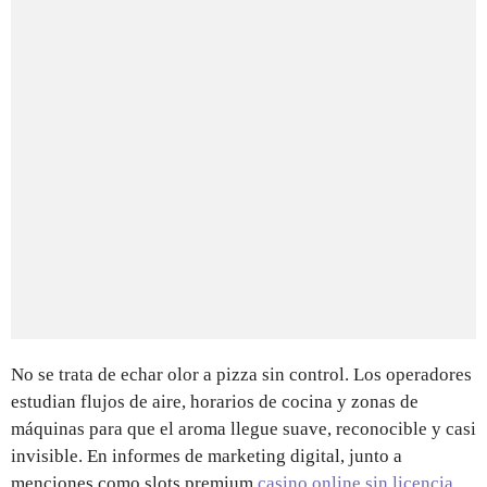
No se trata de echar olor a pizza sin control. Los operadores
estudian flujos de aire, horarios de cocina y zonas de
máquinas para que el aroma llegue suave, reconocible y casi
invisible. En informes de marketing digital, junto a
menciones como slots premium
casino online sin licencia