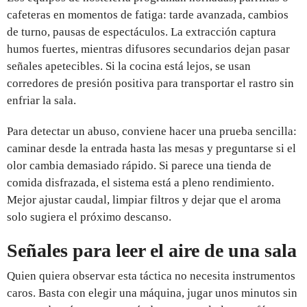
cafeteras en momentos de fatiga: tarde avanzada, cambios
de turno, pausas de espectáculos. La extracción captura
humos fuertes, mientras difusores secundarios dejan pasar
señales apetecibles. Si la cocina está lejos, se usan
corredores de presión positiva para transportar el rastro sin
enfriar la sala.
Para detectar un abuso, conviene hacer una prueba sencilla:
caminar desde la entrada hasta las mesas y preguntarse si el
olor cambia demasiado rápido. Si parece una tienda de
comida disfrazada, el sistema está a pleno rendimiento.
Mejor ajustar caudal, limpiar filtros y dejar que el aroma
solo sugiera el próximo descanso.
Señales para leer el aire de una sala
Quien quiera observar esta táctica no necesita instrumentos
caros. Basta con elegir una máquina, jugar unos minutos sin