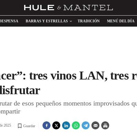
DESPENSA
BARRAS Y ESTRELLAS
TRADICIÓN
MENÚ DEL DÍA
acer”: tres vinos LAN, tres r
isfrutar
rutar de esos pequeños momentos improvisados qu
ompartir
 de 2025
Guardar