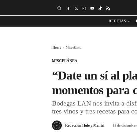
RECETAS
Home
Miscelánea
MISCELÁNEA
“Date un sí al pl
momentos para d
Bodegas LAN nos invita a disf
tres vinos y tres recetas para c
Redacción Hule y Mantel
11 de diciembre