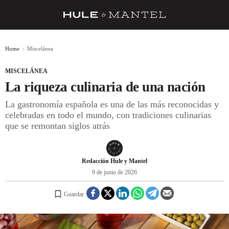
RECETAS
Home
Miscelánea
TRUCOS
MISCELÁNEA
DESPENSA
La riqueza culinaria de una nación
BARRAS Y ESTRELLAS
La gastronomía española es una de las más reconocidas y
celebradas en todo el mundo, con tradiciones culinarias
DÓNDE COMER
que se remontan siglos atrás
ÍDOLOS DE MESAS
CUADERNO DE VIAJE
Redacción Hule y Mantel
9 de junio de 2026
TRADICIÓN
Guardar
MENÚ DEL DÍA
A CUCHILLO