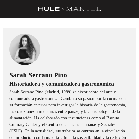
RECETAS
TRUCOS
DESPENSA
BARRAS Y ESTRELLAS
DÓNDE COMER
Sarah Serrano Pino
Historiadora y comunicadora gastronómica
ÍDOLOS DE MESAS
Sarah Serrano Pino (Madrid, 1989) es historiadora del arte y
CUADERNO DE VIAJE
comunicadora gastronómica. Combinó su pasión por la cocina con
su formación anterior para investigar la historia de la gastronomía,
TRADICIÓN
las conexiones alimentarias entre países, y la antropología de la
alimentación. Ha colaborado con instituciones como el Basque
MENÚ DEL DÍA
Culinary Center y el Centro de Ciencias Humanas y Sociales
(CSIC). En la actualidad, sus trabajos se centran en la vinculación
A CUCHILLO
del productor con la materia prima, la sostenibilidad y la reflexión