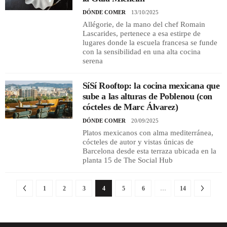
DÓNDE COMER
13/10/2025
Allégorie, de la mano del chef Romain
Lascarides, pertenece a esa estirpe de
lugares donde la escuela francesa se funde
con la sensibilidad en una alta cocina
serena
SíSí Rooftop: la cocina mexicana que
sube a las alturas de Poblenou (con
cócteles de Marc Álvarez)
DÓNDE COMER
20/09/2025
Platos mexicanos con alma mediterránea,
cócteles de autor y vistas únicas de
Barcelona desde esta terraza ubicada en la
planta 15 de The Social Hub
1
2
3
4
5
6
…
14