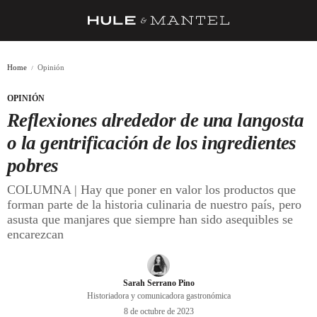
RECETAS
Home
Opinión
TRUCOS
OPINIÓN
DESPENSA
Reflexiones alrededor de una langosta
BARRAS Y ESTRELLAS
o la gentrificación de los ingredientes
pobres
DÓNDE COMER
COLUMNA | Hay que poner en valor los productos que
ÍDOLOS DE MESAS
forman parte de la historia culinaria de nuestro país, pero
asusta que manjares que siempre han sido asequibles se
CUADERNO DE VIAJE
encarezcan
TRADICIÓN
MENÚ DEL DÍA
Sarah Serrano Pino
Historiadora y comunicadora gastronómica
A CUCHILLO
8 de octubre de 2023