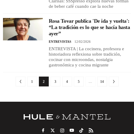
Clarisas: SSSpresso explora nuevas formas
de beber café cuando cae la noche
Rosa Tovar publica 'De ida y vuelta':
“La tradición es lo que se hacía hasta
ayer”
ENTREVISTAS
12/02/2026
ENTREVISTA | La cocinera, profesora e
historiadora reflexiona sobre tradición,
cocinar con microondas, nostalgia
gastronómica y cocina migrante
1
2
3
4
5
…
14