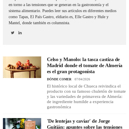
en torno a las tensiones que se generan en la gastronomía y el
sistema alimentario. Puedes leer sus artículos en diferentes medios
REGISTRO
como Tapas, El País Gastro, eldiario.es, Elle Gastro y Hule y
Mantel, donde también es columnista.
INICIAR SESIÓN
Celso y Manolo: la tasca castiza de
Madrid donde el tomate de Almería
es el gran protagonista
DÓNDE COMER
07/04/2026
El histórico local de Chueca reivindica el
producto con su famoso chuletón de tomate
y las variedades de primavera de Almería:
de ingrediente humilde a experiencia
gastronómica
'De lentejas y caviar' de Jorge
Guitián: apuntes sobre las tensiones