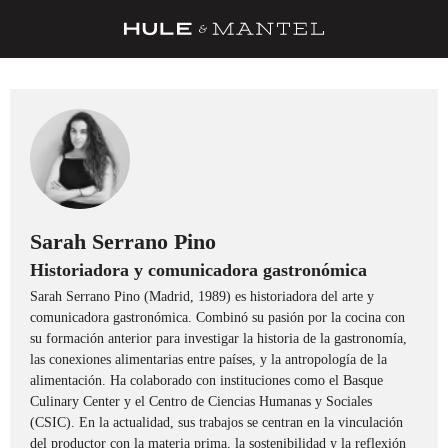
RECETAS
TRUCOS
DESPENSA
BARRAS Y ESTRELLAS
DÓNDE COMER
Sarah Serrano Pino
Historiadora y comunicadora gastronómica
ÍDOLOS DE MESAS
Sarah Serrano Pino (Madrid, 1989) es historiadora del arte y
CUADERNO DE VIAJE
comunicadora gastronómica. Combinó su pasión por la cocina con
su formación anterior para investigar la historia de la gastronomía,
TRADICIÓN
las conexiones alimentarias entre países, y la antropología de la
alimentación. Ha colaborado con instituciones como el Basque
MENÚ DEL DÍA
Culinary Center y el Centro de Ciencias Humanas y Sociales
(CSIC). En la actualidad, sus trabajos se centran en la vinculación
A CUCHILLO
del productor con la materia prima, la sostenibilidad y la reflexión