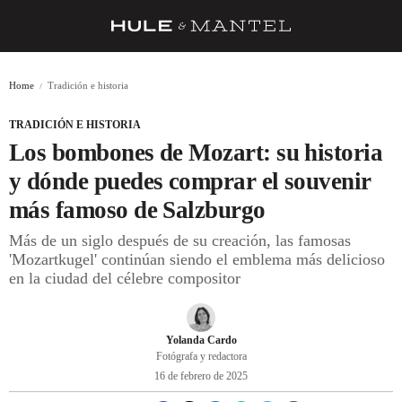
RECETAS
Home
Tradición e historia
TRUCOS
TRADICIÓN E HISTORIA
DESPENSA
Los bombones de Mozart: su historia
BARRAS Y ESTRELLAS
y dónde puedes comprar el souvenir
más famoso de Salzburgo
DÓNDE COMER
Más de un siglo después de su creación, las famosas
ÍDOLOS DE MESAS
'Mozartkugel' continúan siendo el emblema más delicioso
en la ciudad del célebre compositor
CUADERNO DE VIAJE
TRADICIÓN
Yolanda Cardo
MENÚ DEL DÍA
Fotógrafa y redactora
16 de febrero de 2025
A CUCHILLO