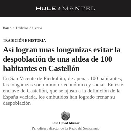
RECETAS
Home
Tradición e historia
TRUCOS
TRADICIÓN E HISTORIA
DESPENSA
Así logran unas longanizas evitar la
BARRAS Y ESTRELLAS
despoblación de una aldea de 100
habitantes en Castellón
DÓNDE COMER
En San Vicente de Piedrahita, de apenas 100 habitantes,
ÍDOLOS DE MESAS
las longanizas son un motor económico y social. En este
enclave de Castellón, que se ajusta a la definición de la
CUADERNO DE VIAJE
España vaciada, los embutidos han logrado frenar su
despoblación
TRADICIÓN
MENÚ DEL DÍA
José David Muñoz
A CUCHILLO
Periodista y director de La Radio del Somormujo