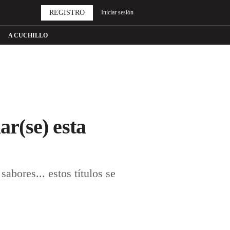
REGISTRO
Iniciar sesión
A CUCHILLO
ar(se) esta
abores... estos títulos se