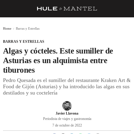
RECETAS
Home
Barras y Estrellas
TRUCOS
BARRAS Y ESTRELLAS
DESPENSA
Algas y cócteles. Este sumiller de
BARRAS Y ESTRELLAS
Asturias es un alquimista entre
tiburones
DÓNDE COMER
Pedro Quesada es el sumiller del restaurante Kraken Art &
ÍDOLOS DE MESAS
Food de Gijón (Asturias) y ha introducido las algas en sus
destilados y su coctelería
CUADERNO DE VIAJE
TRADICIÓN
Javier Llavona
MENÚ DEL DÍA
Periodista de viajes y gastronomía
7 de octubre de 2022
A CUCHILLO