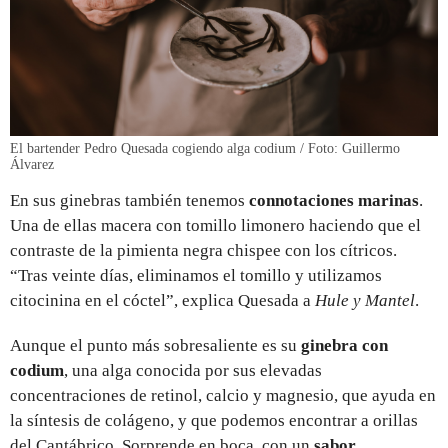
El bartender Pedro Quesada cogiendo alga codium / Foto: Guillermo
Álvarez
En sus ginebras también tenemos
connotaciones marinas
.
Una de ellas macera con tomillo limonero haciendo que el
contraste de la pimienta negra chispee con los cítricos.
“Tras veinte días, eliminamos el tomillo y utilizamos
citocinina en el cóctel”, explica Quesada a
Hule y Mantel
.
Aunque el punto más sobresaliente es su
ginebra con
codium
, una alga conocida
por sus elevadas
concentraciones de retinol, calcio y magnesio, que ayuda en
la síntesis de colágeno, y que podemos encontrar a orillas
del Cantábrico. Sorprende en boca, con un
sabor