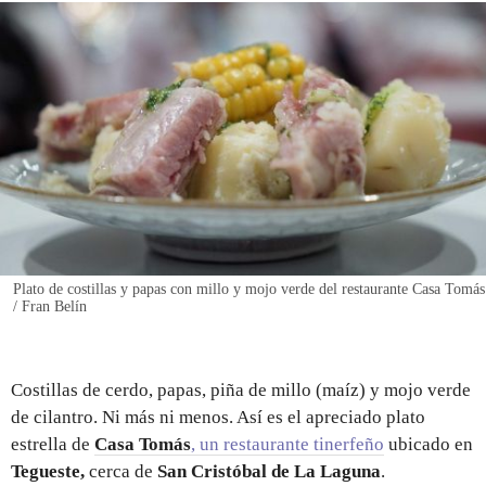
REGISTRO
INICIAR SESIÓN
Plato de costillas y papas con millo y mojo verde del restaurante Casa Tomás
/ Fran Belín
Costillas de cerdo, papas, piña de millo (maíz) y mojo verde
de cilantro. Ni más ni menos. Así es el apreciado plato
estrella de
Casa Tomás
, un restaurante tinerfeño
ubicado en
Tegueste,
cerca de
San Cristóbal de La Laguna
.