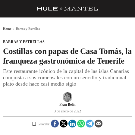
RECETAS
Home
Barras y Estrellas
TRUCOS
BARRAS Y ESTRELLAS
DESPENSA
Costillas con papas de Casa Tomás, la
BARRAS Y ESTRELLAS
franqueza gastronómica de Tenerife
Este restaurante icónico de la capital de las islas Canarias
DÓNDE COMER
conquista a sus comensales con un sencillo y tradicional
ÍDOLOS DE MESAS
plato desde hace casi medio siglo
CUADERNO DE VIAJE
Fran Belín
TRADICIÓN
3 de enero de 2022
MENÚ DEL DÍA
Guardar
A CUCHILLO