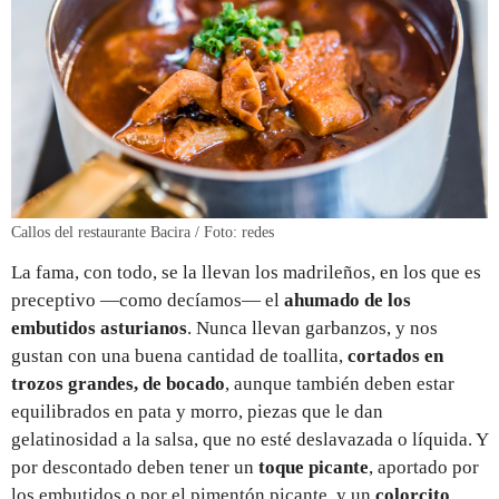
Callos del restaurante Bacira / Foto: redes
La fama, con todo, se la llevan los madrileños, en los que es
preceptivo —como decíamos— el
ahumado de los
embutidos asturianos
. Nunca llevan garbanzos, y nos
gustan con una buena cantidad de toallita,
cortados en
trozos grandes, de bocado
, aunque también deben estar
equilibrados en pata y morro, piezas que le dan
gelatinosidad a la salsa, que no esté deslavazada o líquida. Y
por descontado deben tener un
toque picante
, aportado por
los embutidos o por el pimentón picante, y un
colorcito