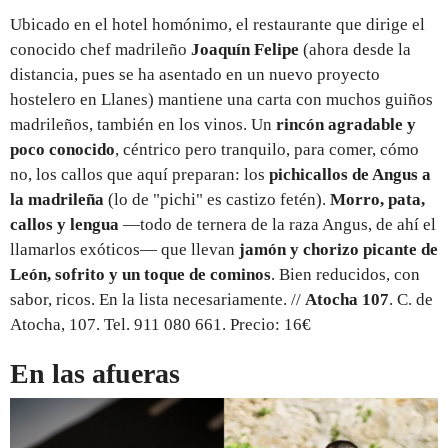
Ubicado en el hotel homónimo, el restaurante que dirige el
conocido chef madrileño
Joaquín Felipe
(ahora desde la
distancia, pues se ha asentado en un nuevo proyecto
hostelero en Llanes) mantiene una carta con muchos guiños
madrileños, también en los vinos. Un
rincón agradable y
poco conocido
, céntrico pero tranquilo, para comer, cómo
no, los callos que aquí preparan: los
pichicallos de Angus a
la madrileña
(lo de "pichi" es castizo fetén).
Morro, pata,
callos y lengua
—todo de ternera de la raza Angus, de ahí el
llamarlos exóticos— que llevan
jamón y chorizo picante de
León, sofrito y un toque de cominos
. Bien reducidos, con
sabor, ricos. En la lista necesariamente. //
Atocha 107
. C. de
Atocha, 107. Tel. 911 080 661. Precio: 16€
En las afueras