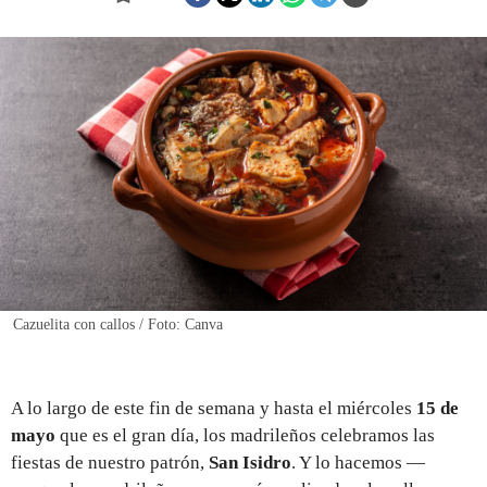
REGISTRO
INICIAR SESIÓN
Cazuelita con callos / Foto: Canva
A lo largo de este fin de semana y hasta el miércoles
15 de
mayo
que es el gran día, los madrileños celebramos las
fiestas de nuestro patrón,
San Isidro
. Y lo hacemos —