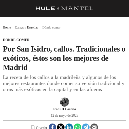
RECETAS
Home
Barras y Estrellas
Dónde comer
TRUCOS
DÓNDE COMER
DESPENSA
Por San Isidro, callos. Tradicionales o
BARRAS Y ESTRELLAS
exóticos, éstos son los mejores de
Madrid
DÓNDE COMER
La receta de los callos a la madrileña y algunos de los
ÍDOLOS DE MESAS
mejores restaurantes donde comer su versión tradicional y
otras más exóticas en la capital y en las afueras
CUADERNO DE VIAJE
TRADICIÓN
Raquel Castillo
MENÚ DEL DÍA
12 de mayo de 2023
A CUCHILLO
Guardar