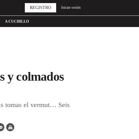
REGISTRO
Iniciar sesión
A CUCHILLO
as y colmados
tras tomas el vermut… Seis