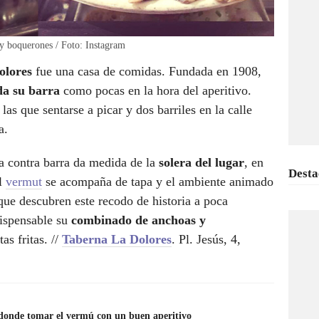
y boquerones / Foto: Instagram
lores
fue una casa de comidas. Fundada en 1908,
da su barra
como pocas en la hora del aperitivo.
as que sentarse a picar y dos barriles en la calle
a.
a contra barra da medida de la
solera del lugar
, en
Desta
el
vermut
se acompaña de tapa y el ambiente animado
que descubren este recodo de historia a poca
dispensable su
combinado de anchoas y
s fritas. //
Taberna La Dolores
. Pl. Jesús, 4,
 donde tomar el vermú con un buen aperitivo