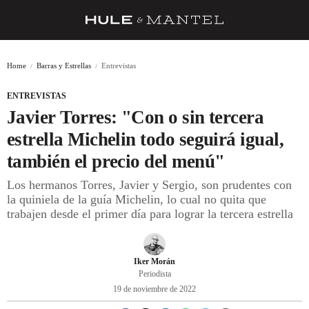
RECETAS
Home
Barras y Estrellas
Entrevistas
TRUCOS
ENTREVISTAS
DESPENSA
Javier Torres: "Con o sin tercera
BARRAS Y ESTRELLAS
estrella Michelin todo seguirá igual,
también el precio del menú"
DÓNDE COMER
Los hermanos Torres, Javier y Sergio, son prudentes con
ÍDOLOS DE MESAS
la quiniela de la guía Michelin, lo cual no quita que
trabajen desde el primer día para lograr la tercera estrella
CUADERNO DE VIAJE
TRADICIÓN
Iker Morán
MENÚ DEL DÍA
Periodista
19 de noviembre de 2022
A CUCHILLO