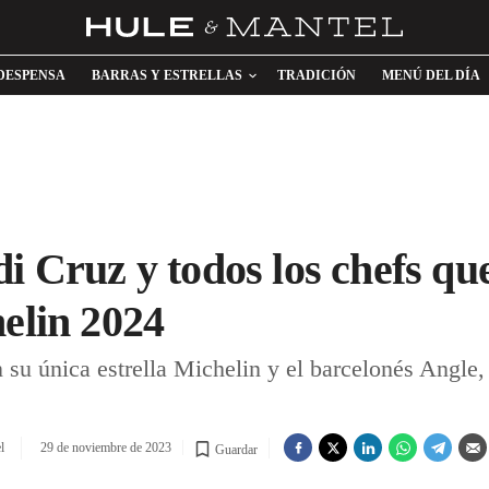
DESPENSA
BARRAS Y ESTRELLAS
TRADICIÓN
MENÚ DEL DÍA
di Cruz y todos los chefs qu
helin 2024
n su única estrella Michelin y el barcelonés Angle
l
29 de noviembre de 2023
Guardar