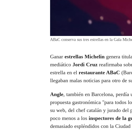
ABaC conserva sus tres estrellas en la Gala Mic
Ganar
estrellas Michelin
genera titul
mediático
Jordi Cruz
reafirmaba sobr
estrella en el
restaurante ABaC
(Barc
llegaban malas noticias para otro de s
Angle
, también en Barcelona, perdía u
propuesta gastronómica "para todos l
su web, del chef catalán y jurado de
poco menos a los
inspectores de la g
demasiado espléndidos con la Ciudad