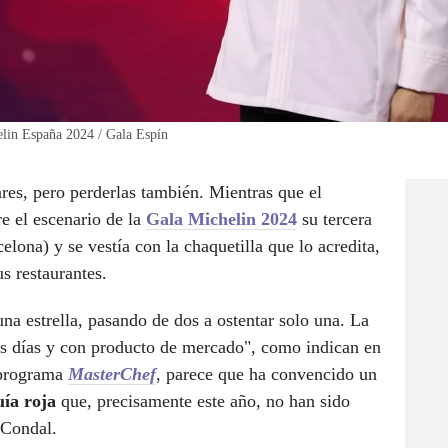
helin España 2024 / Gala Espín
ares, pero perderlas también. Mientras que el
e el escenario de la
Gala Michelin 2024
su tercera
elona) y se vestía con la chaquetilla que lo acredita,
us restaurantes.
na estrella, pasando de dos a ostentar solo una. La
os días y con producto de mercado", como indican en
l programa
MasterChef
, parece que ha convencido un
uía roja
que, precisamente este año, no han sido
 Condal.