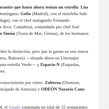
urantes que hasta ahora tenían un estrella
:
Lúa
 Domínguez;
Gofio
(Madrid), con el tinerfeño Safe
laga), con el chef malagueño Fernando
e Arce, Cantabria), comandado por chef José
an Simón
(Tossa de Mar, Girona), de los hermanos
den la distinción, pero que la ganan en una nueva
ra, Baleares) —situado ahora en Llucmajor
 una estrella Verde— y
Espacio-N
(Esquedas,
bre.
reconocimiento por cierre:
Zuberoa
(Oiartzun,
incipado de Asturias) y
ODEÓN Nazario Cano
4, el
listado
contempla un total de 15 restaurantes