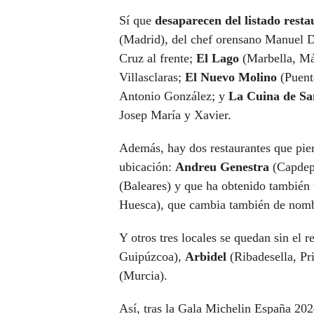
Sí que
desaparecen del listado resta
(Madrid), del chef orensano Manuel
Cruz al frente;
El Lago
(Marbella, Má
Villasclaras;
El Nuevo Molino
(Puent
Antonio González; y
La Cuina de S
Josep María y Xavier.
Además, hay dos restaurantes que pier
ubicación:
Andreu Genestra
(Capdepe
(Baleares) y que ha obtenido también
Huesca), que cambia también de nom
Y otros tres locales se quedan sin el 
Guipúzcoa),
Arbidel
(Ribadesella, Pr
(Murcia).
Así, tras la Gala Michelin España 202