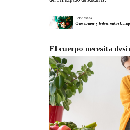
del Principado de Asturias.
Relacionado
Qué comer y beber entre banq
El cuerpo necesita desi