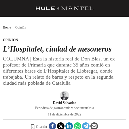
RECETAS
Home
Opinión
TRUCOS
OPINIÓN
DESPENSA
L’Hospitalet, ciudad de mesoneros
BARRAS Y ESTRELLAS
COLUMNA | Esta la historia real de Don Blas, un ex
profesor de Primaria que durante 35 años comió en
DÓNDE COMER
diferentes bares de L’Hospitalet de Llobregat, donde
trabajaba. Un relato de bares y respeto en la segunda
ÍDOLOS DE MESAS
ciudad más poblada de Cataluña
CUADERNO DE VIAJE
TRADICIÓN
David Salvador
Periodista de gastronomía y documentalista
MENÚ DEL DÍA
11 de diciembre de 2022
A CUCHILLO
Guardar