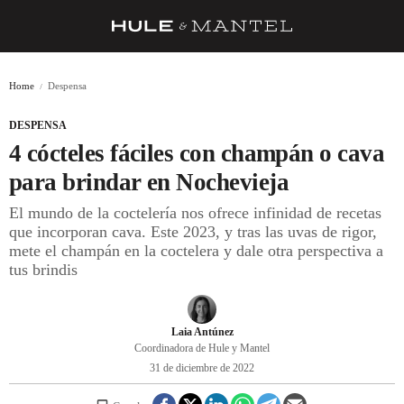
RECETAS
Home
Despensa
TRUCOS
DESPENSA
DESPENSA
4 cócteles fáciles con champán o cava
BARRAS Y ESTRELLAS
para brindar en Nochevieja
El mundo de la coctelería nos ofrece infinidad de recetas
DÓNDE COMER
que incorporan cava. Este 2023, y tras las uvas de rigor,
ÍDOLOS DE MESAS
mete el champán en la coctelera y dale otra perspectiva a
tus brindis
CUADERNO DE VIAJE
TRADICIÓN
Laia Antúnez
Coordinadora de Hule y Mantel
MENÚ DEL DÍA
31 de diciembre de 2022
A CUCHILLO