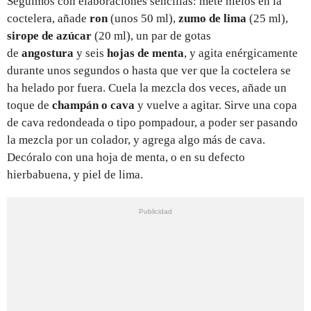
Seguimos con elaboraciones sencillas: mete hielos en la
coctelera, añade
ron
(unos 50 ml),
zumo de lima
(25 ml),
sirope de azúcar
(20 ml), un par de gotas
de
angostura
y seis
hojas de menta
, y agita enérgicamente
durante unos segundos o hasta que ver que la coctelera se
ha helado por fuera. Cuela la mezcla dos veces, añade un
toque de
champán o cava
y vuelve a agitar.
Sirve una copa
de cava redondeada o tipo pompadour, a poder ser pasando
la mezcla por un colador, y agrega algo más de cava.
Decóralo con una hoja de menta, o en su defecto
hierbabuena, y piel de lima.