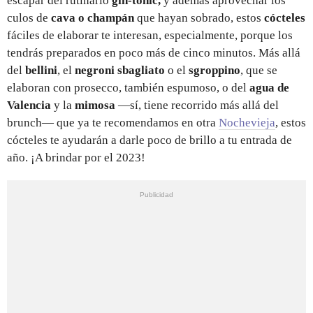
escapar del rutinario
gin-tonic,
y además aprovechar los
culos de
cava o champán
que hayan sobrado, estos
cócteles
fáciles de elaborar te interesan, especialmente, porque los
tendrás preparados en poco más de cinco minutos. Más allá
del
bellini
, el
negroni sbagliato
o el
sgroppino
, que se
elaboran con prosecco, también espumoso, o del
agua de
Valencia
y la
mimosa
—sí, tiene recorrido más allá del
brunch— que ya te recomendamos en otra
Nochevieja
, estos
cócteles te ayudarán a darle poco de brillo a tu entrada de
año. ¡A brindar por el 2023!