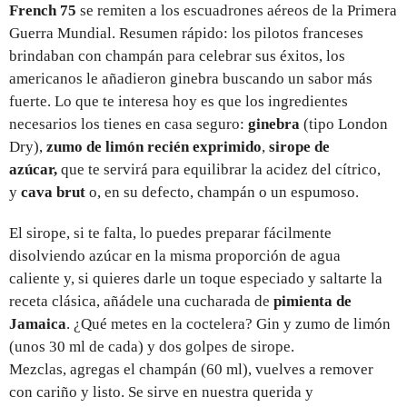
French 75
se remiten a los escuadrones aéreos de la Primera
Guerra Mundial. Resumen rápido: los pilotos franceses
brindaban con champán para celebrar sus éxitos, los
americanos le añadieron ginebra buscando un sabor más
fuerte. Lo que te interesa hoy es que los ingredientes
necesarios los tienes en casa seguro:
ginebra
(tipo London
Dry),
zumo de limón recién exprimido
,
sirope de
azúcar,
que te servirá para equilibrar la acidez del cítrico,
y
cava brut
o,
en su defecto, champán o un espumoso.
El sirope, si te falta, lo puedes preparar fácilmente
disolviendo azúcar en la misma proporción de agua
caliente y, si quieres darle un toque especiado y saltarte la
receta clásica, añádele una cucharada de
pimienta de
Jamaica
. ¿Qué metes en la coctelera? Gin y zumo de limón
(unos 30 ml de cada) y dos golpes de sirope.
Mezclas, agregas el champán (60 ml), vuelves a remover
con cariño y listo. Se sirve en nuestra querida y